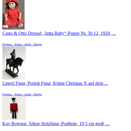
Cuno & Otto Dressel „Jutta Baby“-Puppe Nr. 50.12, 1920, ...
Pegasus – Kunst - Antik - Design
Lineol Figur, Porträt Figur, König Christian X auf dem ...
Pegasus – Kunst - Antik - Design
Kay Bojesen, Ältere Holzfigur, Postbote, 19,5 cm groß, ...