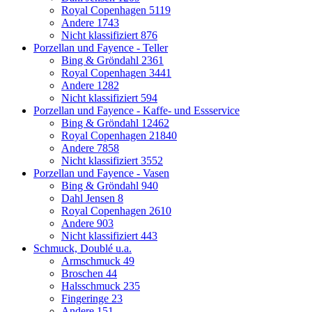
Royal Copenhagen
5119
Andere
1743
Nicht klassifiziert
876
Porzellan und Fayence - Teller
Bing & Gröndahl
2361
Royal Copenhagen
3441
Andere
1282
Nicht klassifiziert
594
Porzellan und Fayence - Kaffe- und Essservice
Bing & Gröndahl
12462
Royal Copenhagen
21840
Andere
7858
Nicht klassifiziert
3552
Porzellan und Fayence - Vasen
Bing & Gröndahl
940
Dahl Jensen
8
Royal Copenhagen
2610
Andere
903
Nicht klassifiziert
443
Schmuck, Doublé u.a.
Armschmuck
49
Broschen
44
Halsschmuck
235
Fingeringe
23
Andere
151