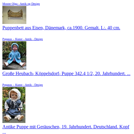
Moster Olga - Antik og Design
Puppenbett aus Eisen, Dänemark, ca.1900. Gemalt. L:. 40 cm.
Pegasus – Kunst - Antik - Design
Große Heubach- Köppelsdorf- Puppe 342.4 1/2, 20. Jahrhundert. ...
Pegasus – Kunst - Antik - Design
Antike Puppe mit Geräuschen, 19. Jahrhundert. Deutschland. Kopf
...