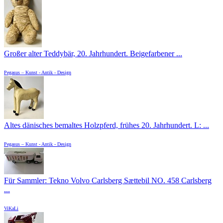
Großer alter Teddybär, 20. Jahrhundert. Beigefarbener ...
Pegasus – Kunst - Antik - Design
Altes dänisches bemaltes Holzpferd, frühes 20. Jahrhundert. L: ...
Pegasus – Kunst - Antik - Design
Für Sammler: Tekno Volvo Carlsberg Sættebil NO. 458 Carlsberg
...
ViKaLi