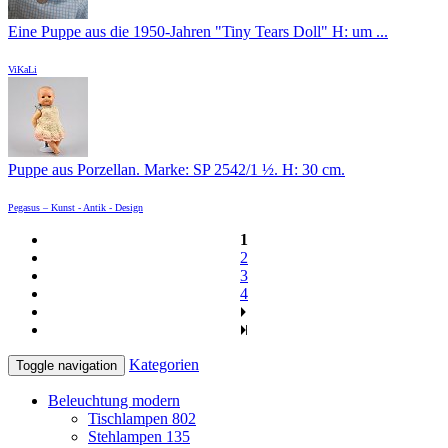
Eine Puppe aus die 1950-Jahren "Tiny Tears Doll" H: um ...
ViKaLi
Puppe aus Porzellan. Marke: SP 2542/1 ½. H: 30 cm.
Pegasus – Kunst - Antik - Design
1
2
3
4
Kategorien
Toggle navigation
Beleuchtung modern
Tischlampen
802
Stehlampen
135