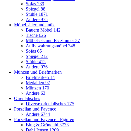
Sofas
239
Spiegel
88
Stühle
1871
Andere
975
Möbel, älter und antik
Bauern Möbel
142
Tische
626
Möbelsets und Esszimmer
27
Aufbewahrungsmöbel
348
Sofas
65
Spiegel
212
Stühle
415
Andere
976
Münzen und Briefmarken
Briefmarken
14
Medaillen
97
Münzen
170
Andere
63
Orientalisches
Diverse orientalisches
775
Porzellan und Fayence
Andere
6744
Porzellan und Fayence - Figuren
Bing & Gröndahl
3773
Dahl Jensen
1209