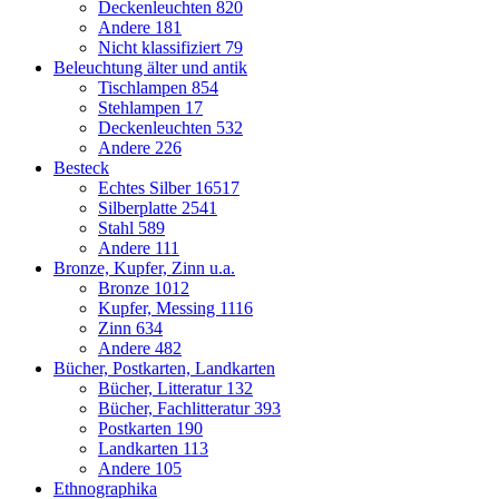
Deckenleuchten
820
Andere
181
Nicht klassifiziert
79
Beleuchtung älter und antik
Tischlampen
854
Stehlampen
17
Deckenleuchten
532
Andere
226
Besteck
Echtes Silber
16517
Silberplatte
2541
Stahl
589
Andere
111
Bronze, Kupfer, Zinn u.a.
Bronze
1012
Kupfer, Messing
1116
Zinn
634
Andere
482
Bücher, Postkarten, Landkarten
Bücher, Litteratur
132
Bücher, Fachlitteratur
393
Postkarten
190
Landkarten
113
Andere
105
Ethnographika