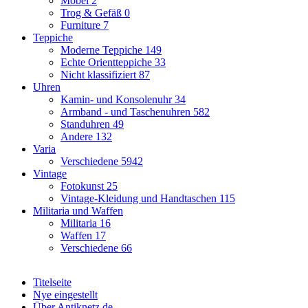
Möbel
2
Trog & Gefäß
0
Furniture
7
Teppiche
Moderne Teppiche
149
Echte Orientteppiche
33
Nicht klassifiziert
87
Uhren
Kamin- und Konsolenuhr
34
Armband - und Taschenuhren
582
Standuhren
49
Andere
132
Varia
Verschiedene
5942
Vintage
Fotokunst
25
Vintage-Kleidung und Handtaschen
115
Militaria und Waffen
Militaria
16
Waffen
17
Verschiedene
66
Titelseite
Nye eingestellt
Über Antiknetz.de