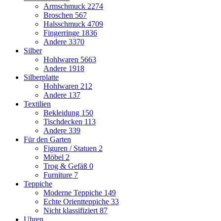
Armschmuck
2274
Broschen
567
Halsschmuck
4709
Fingerringe
1836
Andere
3370
Silber
Hohlwaren
5663
Andere
1918
Silberplatte
Hohlwaren
212
Andere
137
Textilien
Bekleidung
150
Tischdecken
113
Andere
339
Für den Garten
Figuren / Statuen
2
Möbel
2
Trog & Gefäß
0
Furniture
7
Teppiche
Moderne Teppiche
149
Echte Orientteppiche
33
Nicht klassifiziert
87
Uhren