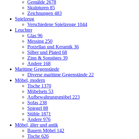
Gemälde
2678
Skulpturen
85
Zeichnungen
483
Spielzeug
Verschiedene Spielzeuge
1044
Leuchter
Glas
96
Messing
250
Porzellan und Keramik
36
Silber und Plated
68
Zinn & Sonstiges
39
Andere
168
Maritime Gegenstände
Diverse maritime Gegenstände
22
Möbel, modern
Tische
1370
Möbelsets
53
Aufbewahrungsmöbel
223
Sofas
238
Spiegel
88
Stühle
1871
Andere
976
Möbel, älter und antik
Bauern Möbel
142
Tische
626