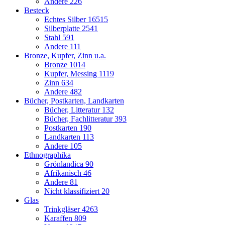
Andere
226
Besteck
Echtes Silber
16515
Silberplatte
2541
Stahl
591
Andere
111
Bronze, Kupfer, Zinn u.a.
Bronze
1014
Kupfer, Messing
1119
Zinn
634
Andere
482
Bücher, Postkarten, Landkarten
Bücher, Litteratur
132
Bücher, Fachlitteratur
393
Postkarten
190
Landkarten
113
Andere
105
Ethnographika
Grönlandica
90
Afrikanisch
46
Andere
81
Nicht klassifiziert
20
Glas
Trinkgläser
4263
Karaffen
809