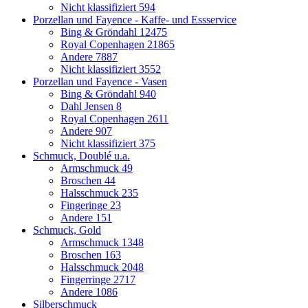
Nicht klassifiziert
594
Porzellan und Fayence - Kaffe- und Essservice
Bing & Gröndahl
12475
Royal Copenhagen
21865
Andere
7887
Nicht klassifiziert
3552
Porzellan und Fayence - Vasen
Bing & Gröndahl
940
Dahl Jensen
8
Royal Copenhagen
2611
Andere
907
Nicht klassifiziert
375
Schmuck, Doublé u.a.
Armschmuck
49
Broschen
44
Halsschmuck
235
Fingeringe
23
Andere
151
Schmuck, Gold
Armschmuck
1348
Broschen
163
Halsschmuck
2048
Fingerringe
2717
Andere
1086
Silberschmuck