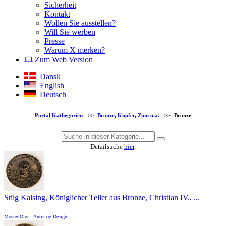
Sicherheit
Kontakt
Wollen Sie ausstellen?
Will Sie werben
Presse
Warum X merken?
Zum Web Version
Dansk
English
Deutsch
Portal Kathegorien
>>
Bronze, Kupfer, Zinn u.a.
>>
Bronze
Detailsuche
hier
.
Stiig Kalsing, Königlicher Teller aus Bronze, Christian IV., ...
Moster Olga - Antik og Design