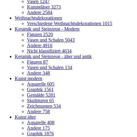
Vasen
1247
Kunstgläser
3273
Andere
2584
Weihnachtsdekorationen
Verschiedene Weihnachtsdekorationen
1015
Keramik und Steinzeug - Modern
Figuren
2520
Vasen und Schalen
5043
Andere
4916
Nicht klassifiziert
4634
Keramik und Steinzeug - älter und antik
Figuren
87
Vasen und Schalen
134
Andere
348
Kunst modern
Aquarelle
605
Graphik
1561
Gemälde
5281
Skulpturen
65
Zeichnungen
534
Andere
758
Kunst älter
Aquarelle
408
Andere
175
Graphik
1876