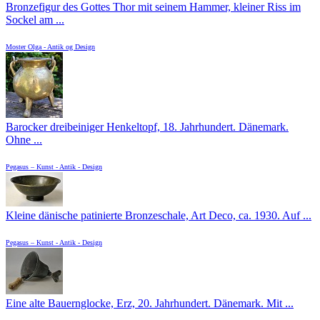
Bronzefigur des Gottes Thor mit seinem Hammer, kleiner Riss im
Sockel am ...
Moster Olga - Antik og Design
Barocker dreibeiniger Henkeltopf, 18. Jahrhundert. Dänemark.
Ohne ...
Pegasus – Kunst - Antik - Design
Kleine dänische patinierte Bronzeschale, Art Deco, ca. 1930. Auf ...
Pegasus – Kunst - Antik - Design
Eine alte Bauernglocke, Erz, 20. Jahrhundert. Dänemark. Mit ...