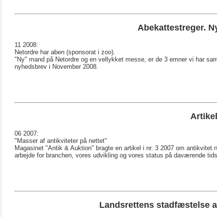
Abekattestreger. N
11 2008:
Netordre har aben (sponsorat i zoo).
"Ny" mand på Netordre og en vellykket messe, er de 3 emner vi har saml
nyhedsbrev i November 2008.
Artike
06 2007:
"Masser af antikviteter på nettet"
Magasinet "Antik & Auktion" bragte en artikel i nr. 3 2007 om antikvitet.n
arbejde for branchen, vores udvikling og vores status på daværende tid
Landsrettens stadfæstelse 