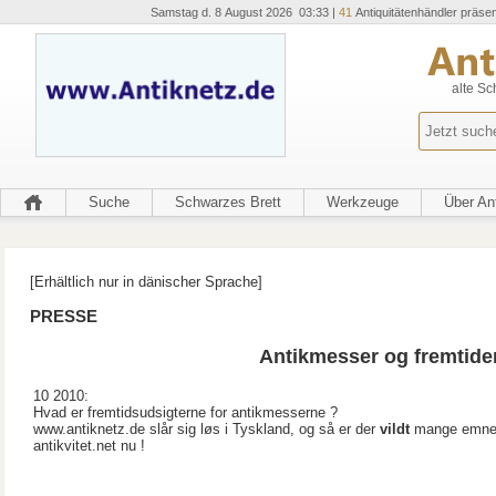
Samstag d. 8 August 2026 03:33 |
41
Antiquitätenhändler präsen
alte Sc
Suche
Schwarzes Brett
Werkzeuge
Über An
[Erhältlich nur in dänischer Sprache]
PRESSE
Antikmesser og fremtiden
10 2010:
Hvad er fremtidsudsigterne for antikmesserne ?
www.antiknetz.de slår sig løs i Tyskland, og så er der
vildt
mange emne
antikvitet.net nu !