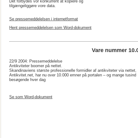
Det forbydes vor konkurrent at kopiere og
tilgængeliggøre vore data.
Se pressemeddelelsen i internetformat
Hent pressemeddelelsen som Word-dokument
Vare nummer 10.00
22/9 2004: Pressemeddelelse
Antikviteter boomer på nettet.
Skandinaviens største professionelle formidler af antikviteter via nettet,
Antikvitet.net, har nu over 10.000 emner på portalen – og mange tusind
besøgende hver dag
Se som Word-dokument