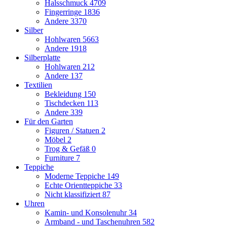
Halsschmuck
4709
Fingerringe
1836
Andere
3370
Silber
Hohlwaren
5663
Andere
1918
Silberplatte
Hohlwaren
212
Andere
137
Textilien
Bekleidung
150
Tischdecken
113
Andere
339
Für den Garten
Figuren / Statuen
2
Möbel
2
Trog & Gefäß
0
Furniture
7
Teppiche
Moderne Teppiche
149
Echte Orientteppiche
33
Nicht klassifiziert
87
Uhren
Kamin- und Konsolenuhr
34
Armband - und Taschenuhren
582