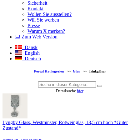
Sicherheit
Kontakt
Wollen Sie ausstellen?
Will Sie werben
Presse
Warum X merken?
Zum Web Version
Dansk
English
Deutsch
Portal Kathegorien
>>
Glas
>>
Trinkgläser
Detailsuche
hier
.
Lyngby Glass, Westminster, Rotweinglas, 18,5 cm hoch *Guter
Zustand*
Moster Olga - Antik og Design