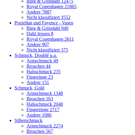
Bing & Gröndahl
12475
Royal Copenhagen
21865
Andere
7887
Nicht klassifiziert
3552
Porzellan und Fayence - Vasen
Bing & Gröndahl
940
Dahl Jensen
8
Royal Copenhagen
2611
Andere
907
Nicht klassifiziert
375
Schmuck, Doublé u.a.
Armschmuck
49
Broschen
44
Halsschmuck
235
Fingeringe
23
Andere
151
Schmuck, Gold
Armschmuck
1348
Broschen
163
Halsschmuck
2048
Fingerringe
2717
Andere
1086
Silberschmuck
Armschmuck
2274
Broschen
567