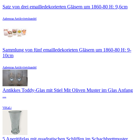
Satz von drei emailledekorierten Gläsern um 1860-80 H: 9,6cm
Aabenraa Antikvitetshandel
Sammlung von fünf emailledekorieten Gläsern um 1860-80 H: 9-
10cm
Aabenraa Antikvitetshandel
Antikkes Toddy-Glas mit Stiel Mit Oliven Muster im Glas Anfang
...
ViKaLi
5 Aperitifglas mit quadratischen Schliffen im Schachbrettmuster, ...