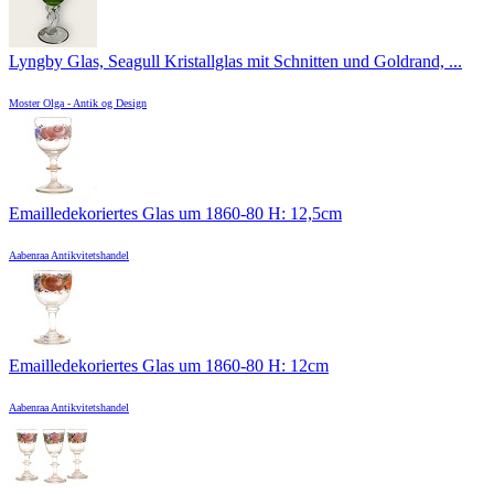
Lyngby Glas, Seagull Kristallglas mit Schnitten und Goldrand, ...
Moster Olga - Antik og Design
Emailledekoriertes Glas um 1860-80 H: 12,5cm
Aabenraa Antikvitetshandel
Emailledekoriertes Glas um 1860-80 H: 12cm
Aabenraa Antikvitetshandel