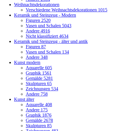
Weihnachtsdekorationen
Verschiedene Weihnachtsdekorationen
1015
Keramik und Steinzeug - Modern
Figuren
2520
Vasen und Schalen
5043
Andere
4916
Nicht klassifiziert
4634
Keramik und Steinzeug - älter und antik
Figuren
87
Vasen und Schalen
134
Andere
348
Kunst modern
Aquarelle
605
Graphik
1561
Gemälde
5281
Skulpturen
65
Zeichnungen
534
Andere
758
Kunst älter
Aquarelle
408
Andere
175
Graphik
1876
Gemälde
2678
Skulpturen
85
Zeichnungen
483