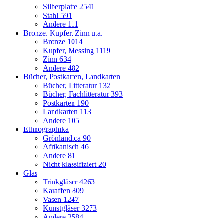
Silberplatte
2541
Stahl
591
Andere
111
Bronze, Kupfer, Zinn u.a.
Bronze
1014
Kupfer, Messing
1119
Zinn
634
Andere
482
Bücher, Postkarten, Landkarten
Bücher, Litteratur
132
Bücher, Fachlitteratur
393
Postkarten
190
Landkarten
113
Andere
105
Ethnographika
Grönlandica
90
Afrikanisch
46
Andere
81
Nicht klassifiziert
20
Glas
Trinkgläser
4263
Karaffen
809
Vasen
1247
Kunstgläser
3273
Andere
2584