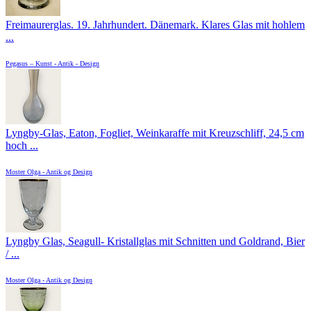
Freimaurerglas. 19. Jahrhundert. Dänemark. Klares Glas mit hohlem
...
Pegasus – Kunst - Antik - Design
Lyngby-Glas, Eaton, Fogliet, Weinkaraffe mit Kreuzschliff, 24,5 cm
hoch ...
Moster Olga - Antik og Design
Lyngby Glas, Seagull- Kristallglas mit Schnitten und Goldrand, Bier
/ ...
Moster Olga - Antik og Design