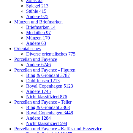
Sofas
65
Spiegel
213
Stühle
415
Andere
975
Münzen und Briefmarken
Briefmarken
14
Medaillen
97
Münzen
170
Andere
63
Orientalisches
Diverse orientalisches
775
Porzellan und Fayence
Andere
6746
Porzellan und Fayence - Figuren
Bing & Gröndahl
3787
Dahl Jensen
1213
Royal Copenhagen
5123
Andere
1745
Nicht klassifiziert
876
Porzellan und Fayence - Teller
Bing & Gröndahl
2368
Royal Copenhagen
3448
Andere
1284
Nicht klassifiziert
594
Porzellan und Fayence - Kaffe- und Essservice