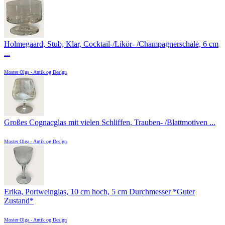
Holmegaard, Stub, Klar, Cocktail-/Likör- /Champagnerschale, 6 cm
...
Moster Olga - Antik og Design
Großes Cognacglas mit vielen Schliffen, Trauben- /Blattmotiven ...
Moster Olga - Antik og Design
Erika, Portweinglas, 10 cm hoch, 5 cm Durchmesser *Guter
Zustand*
Moster Olga - Antik og Design